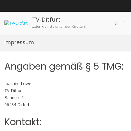
Zum
Inhalt
springen
TV-Ditfurt
Pri
Such-
…der Kleinste unter den Großen!
Formula
Me
ansehen
für
Impressum
mob
Ger
Angaben gemäß § 5 TMG:
Joachim Löwe
TV-Ditfurt
Bahnstr. 5
06484 Ditfurt
Kontakt: